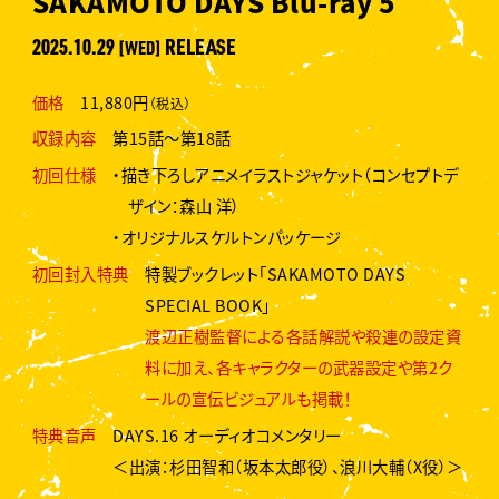
SAKAMOTO DAYS Blu-ray 5
2025.10.29
RELEASE
[WED]
価格
11,880円
（税込）
収録内容
第15話～第18話
初回仕様
・描き下ろしアニメイラストジャケット（コンセプトデ
ザイン：森山 洋）
・オリジナルスケルトンパッケージ
初回封入特典
特製ブックレット「SAKAMOTO DAYS
SPECIAL BOOK」
渡辺正樹監督による各話解説や殺連の設定資
料に加え、各キャラクターの武器設定や第2ク
ールの宣伝ビジュアルも掲載！
特典音声
DAYS.16 オーディオコメンタリー
＜出演：杉田智和（坂本太郎役）、浪川大輔（X役）＞