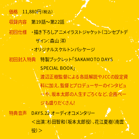
価格
11,880円
（税込）
収録内容
第19話～第22話
初回仕様
・描き下ろしアニメイラストジャケット（コンセプトデ
ザイン：森山 洋）
・オリジナルスケルトンパッケージ
初回封入特典
特製ブックレット「SAKAMOTO DAYS
SPECIAL BOOK」
渡辺正樹監督による各話解説やJCCの設定資
料に加え、監督とプロデューサーのインタビュ
ーや、坂本太郎の人生すごろくなど、企画ペー
ジも盛りだくさん！
特典音声
DAYS.22 オーディオコメンタリー
＜出演：杉田智和（坂本太郎役）、花江夏樹（南雲
役）＞