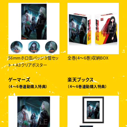
56mmホロ缶バッジ３個セッ
全巻(4〜6巻)収納BOX
ト + A3クリアポスター
ゲーマーズ
楽天ブックス
（4〜6巻連動購入特典）
（4〜6巻連動購入特典）