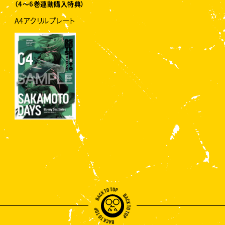
（4〜6巻連動購入特典）
A4アクリルプレート
B
A
C
K