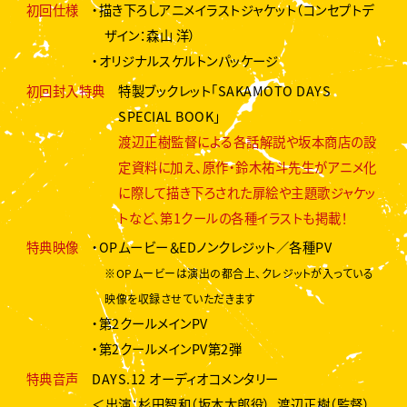
初回仕様
・描き下ろしアニメイラストジャケット（コンセプトデ
ザイン：森山 洋）
・オリジナルスケルトンパッケージ
初回封入特典
特製ブックレット「SAKAMOTO DAYS
SPECIAL BOOK」
渡辺正樹監督による各話解説や坂本商店の設
定資料に加え、原作・鈴木祐斗先生がアニメ化
に際して描き下ろされた扉絵や主題歌ジャケッ
トなど、第1クールの各種イラストも掲載！
特典映像
・OPムービー＆EDノンクレジット／各種PV
※OPムービーは演出の都合上、クレジットが入っている
映像を収録させていただきます
・第2クールメインPV
・第2クールメインPV第2弾
特典音声
DAYS.12 オーディオコメンタリー
＜出演：杉田智和（坂本太郎役）、渡辺正樹（監督）